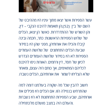
קדמון. הם יצאו בהאצלות שונות מהפתחים בפניו
לשם בניית העולמות.
עשר הספירות אשר יצאו מתוך עיניו היו מההיבט של
השם של ב”ן (52);הן תואמות להיבט הנקבי – דין,
והן השורש של ההתדרדרות. כאשר הן יצאו, הכלים
של שלוש הספירות הראשונות: כתר, חכמה ובינה
קיבלו והכילו את אורותיהן, מפני שהן היו בסידור
שבעת הכלים התחתונים של
שלושת העמודים.
הספירות לא היו בסידור שלושת העמודים הנדרש
לכיוון של חסד, דין ורחמים. האורות ניסו להיכנס
לכליהם המתאימים, אך כוחם היה עצום, ומאחר
שלא הצליחו לשמור את אורותיהם, הכלים נשברו.
חשוב להבין שכל מה שקורה בעולמנו דומה למה
שהתרחש בנפילה הזו. אם הכלים היו מכילים את
אורותיהם, שבע הספירות התחתונות לא היו נשברות
והעולם היה במצב מושלם מלכתחילה.