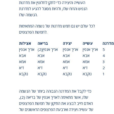
העשייה והיצירה כדי לתקן לחלוטין את מדרגות
הנפש והרוח שלו, ולהיות מסוגל להגיע למדרגת
הנשמה שלו.
לכל עולם יש גם חמש מדרגות של נשמה המתאימות
לחמשת הפרצופים.
מדרגה
עשייה
יצירה
בריאה
אצילות
5
אריך אנפין
אריך אנפין
אריך אנפין(2)
אריך אנפין
4
אבא
אבא
אבא
אבא
3
אמא
אמא
אמא
אמא
2
ז”א
ז”א
ז”א
ז”א
1
נוקבא
נוקבא
נוקבא
נוקבא
כדי לקבל את המדרגה הגבוהה ביותר של הנשמה
שלו, אשר מתאימה לאריך אנפין של בריאה (2),
האדם חייב לבצע את התיקון של חמשת הפרצופים
של עשייה ויצירה וארבעת הפרצופים הראשונים של