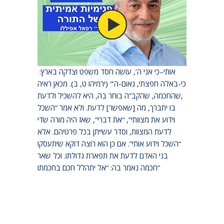
“כתיב: “כה אמר ה’, אל-יתהלל חכם בחכמתו,
ואל-יתהלל הגיבור, בגבורתו; אל-יתהלל עשיר,
בעושרו. כי אם-בזאת יתהלל המתהלל, השכל וידוע
אותי–כי אני ה’, עושה חסד משפט וצדקה בארץ:
כי-באלה חפצתי, נאום-ה’“ (ירמיהו ט, ב). מכאן ראיה
,שהחכמה, שהקב”ה בוחר בה, היא להשכיל ולדעת
בו יתברך, מה [שאפשר] לדעת. ולא אמר “השכל
וידוע את מצוותי”, “את דברי”, שאז היה מורה שדי
לדעת המצוות, וסדר עשייתן בכל פרטיהם. אלא
“השכל וידוע אותי”. אם כן הוא רוצה דוקא שיתעסקו
בני האדם לדעת את תפארת גדולתו. וכל שאר
חכמה נאמר בה: “אל יתהלל חכם בחכמתו”