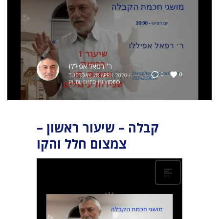
ר׳ רפאל אפיללו
0
0
TUESDAY, 28 APRIL 2020
/
PUBLISHED IN
VIDEO
קבלה – שיעור ראשון –
צמצום חלל והקו