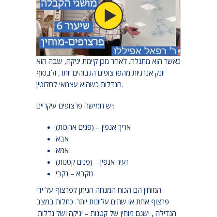
בניית פרצוף מושגת באופן של זיווג (יחוד) של שני
פרצופים, זכריים ונקביים גבוהים יותר, ולאחריו תקופה
הנקראת הריון בתוך הפרצוף הנקבי העליון, ולידה,
כאשר הוא מתגלה. לאחר מכן קיימת יניקה, שבה הוא
יונק אנרגיות מהפרצופים הגבוהים יותר, ולבסוף
הגדלות כשהוא עצמאי לחלוטין.
יש חמישה פרצופים עיקריים:
אריך אנפין – (פנים ארוכות)
אבא
אמא
זעיר אנפין – (פנים קטנות)
נוקבא – נקבי
המוחין הם הכוח המנחה הניתן לפרצוף על ידי
פרצוף אחת או שתים עליונות יותר. כתלות במצב
הגדילה , ישנם מוחין של קטנות – יניקה ושל גדלות.