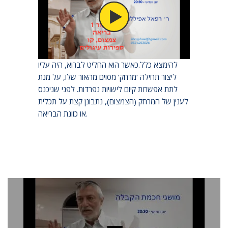
בתחילה, לא היה קיום אחר, המאציל היה
לבדו,וממלא כל החלל עם אורו. אורו היה בעל
קדושה ועוצמה כה גדולים, שלא ניתן היה לשום ישות
להימצא כלל.כאשר הוא החליט לברוא, היה עליו
ליצור תחילה ‘מרחק’ מסוים מהאור שלו, על מנת
לתת אפשרות קיום לישויות נפרדות. לפני שניכנס
לענין של המרחק (הצמצום), נתבונן קצת על תכלית
או כוונת הבריאה.