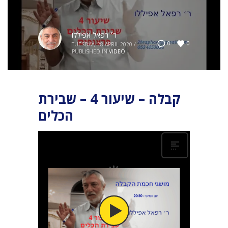
ר׳ רפאל אפיללו
0
0
TUESDAY, 28 APRIL 2020
/
PUBLISHED IN
VIDEO
קבלה – שיעור 4 – שבירת
הכלים
בבריאה, כל הכוחות היצירתיים הושקעו בדמות אדם