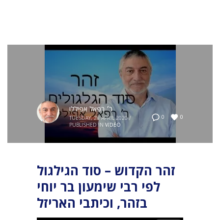
ר׳ רפאל אפיללו
0
0
TUESDAY, 28 APRIL 2020
/
PUBLISHED IN
VIDEO
זהר הקדוש – סוד הגילגול
לפי רבי שימעון בר יוחי
בזהר, וכיתבי האריזל