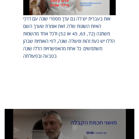
השונים המושקעים בארבע האותיות של שם ה’ –
י-ה-ו-ה, והאיותים השונים של כל אות. מכיוון שלכל
אות בעברית יש לה גם ערך מספרי שונה עם דרכי
האיות השונות שלה. זאת אומרת שערך השם
משתנה (72, 63, 45 או 52) ולכל אחד מהשמות
הללו יש כעת זהות ופעולה שונה, לפי האותיות שבהן
משתמשים. כל אחת מהאפשרויות הללו שונה
בטבעה ובפעולתה