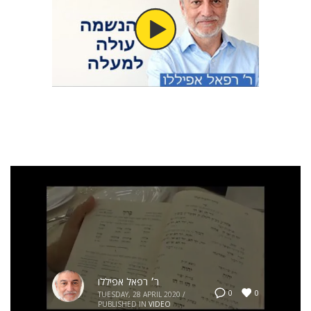
בשעה שהאדם עולה למטתו לישון כל לילה ולילה,
נשמתו יוצאת ממנו ונדונה לפני הבית דין של הקב”ה
בעצמו ולא בשאר בתי דינים.
ר׳ רפאל אפיללו
0
0
TUESDAY, 28 APRIL 2020
/
PUBLISHED IN
VIDEO