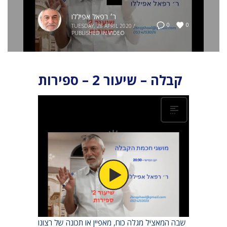
ר׳ רפאל אפיללו
0
0
TUESDAY, 28 APRIL 2020
/
PUBLISHED IN
VIDEO
קבלה – שיעור 2 – ספירות
אור ה’ הוא ייחודי ושווה כוח ותכונה. ספירה היא במובן
מסוים “מסנן” אשר שומר והופך חלק מסוים של האור
הזה לכוח או לתכונה מסוימים. ספירה היא הדרך
שבה המאציל מגלה כוח, מאפיין או תכונה של רצונו