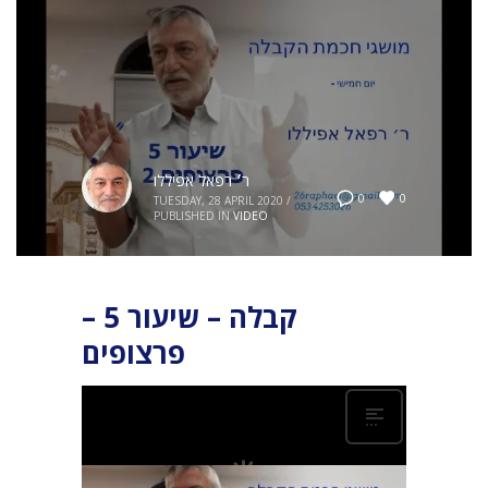
ר׳ רפאל אפיללו
0
0
TUESDAY, 28 APRIL 2020
/
PUBLISHED IN
VIDEO
קבלה – שיעור 5 –
פרצופים