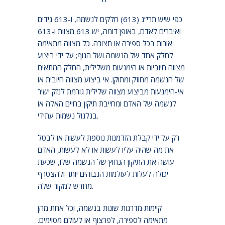
כפי שיש תרי”ג (613) חלקים לנשמה, ו-613 גידים
ואיברים לאדם, באופן דומה, יש 613 מצוות ו-613
אורות בכל ספירה או תצורה. כל מצווה מתאימה
לחלק אחד של הנשמה ושל הגוף; על ידי ביצוע
מצווה חיוביות או הימנעות משלילית, החלק המתאים
של הנשמה מחוזק ומתוקן. אי ביצוע מצווה חיובית או
אי-הימנעות מביצוע מצווה שלילית גורמת לנזק ישיר
לנשמה של האדם ומחייבת תיקון בחיים האלה או
בגלגול נשמות עתידי.
רק על ידי קבלת הזדמנות נוספת לעשות או לבטל
את מה שהיה עליו לעשות או לא לעשות, האדם
עושה את התיקון הנחוץ של הנשמה שלו, שכעת
יכולה לעלות לעולמות הגבוהים יותר ולהצטרף
מחדש למקור שלה.
קיימות מדרגות שונות בנשמה, וכל אחת מהן
מתאימה לספירה, לפרצוף או לעולם מסוימים.