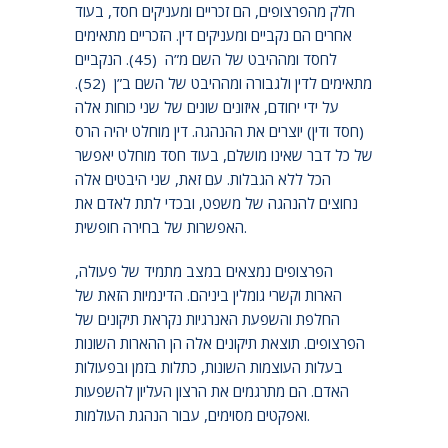
חלק מהפרצופים, הם זכריים ומעניקים חסד, בעוד
אחרים הם נקביים ומעניקים דין. הזכריים מתאימים
לחסד ומההיבט של השם מ”ה (45). הנקביים
מתאימים לדין ולגבורה ומההיבט של השם ב”ן (52).
על ידי יחודם, איזונים שונים של שני כוחות אלה
(חסד ודין) יוצרים את ההנהגה. דין מוחלט יהיה הרס
של כל דבר שאינו מושלם, בעוד חסד מוחלט יאפשר
הכל ללא הגבלות. עם זאת, שני היבטים אלה
נחוצים להנהגה של משפט, ובכדי לתת לאדם את
האפשרות של בחירה חופשית.
הפרצופים נמצאים במצב מתמיד של פעולה,
הארות וקשרי גומלין ביניהם. הדינמיות הזאת של
החלפת והשפעת האנרגיות נקראת תיקונים של
הפרצופים. תוצאת תיקונים אלה הן ההארות השונות
בעלות העוצמות השונות, כתלות בזמן ובפעולות
האדם. הם מתרגמים את הרצון העליון להשפעות
ואפקטים מסוימים, עבור הנהגת העולמות.